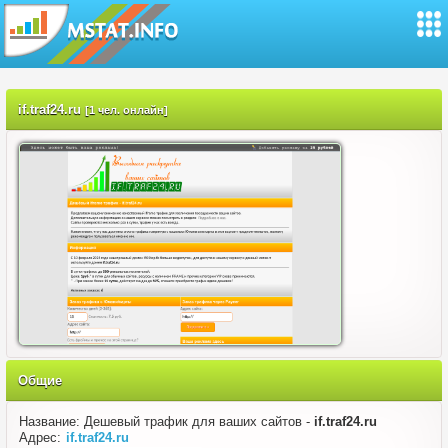
if.traf24.ru
[1 чел. онлайн]
Общие
Название: Дешевый трафик для ваших сайтов -
if.traf24.ru
Адрес:
if.traf24.ru